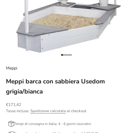
Vai all'articolo 1
Vai all'articolo 2
Vai all'articolo 3
Vai all'articolo 4
Vai all'articolo 5
Vai all'articolo 6
Meppi
Meppi barca con sabbiera Usedom
grigia/bianca
Prezzo scontato
€171,42
Tasse incluse.
Spedizione calcolata
al checkout
Tempi di consegna in Italia: 4 - 6 giorni lavorativi