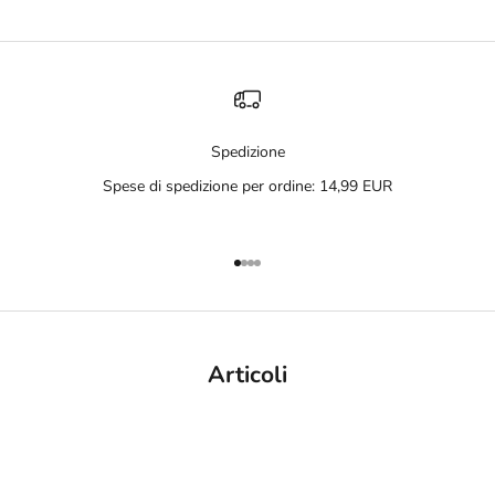
Spedizione
Spese di spedizione per ordine: 14,99 EUR
Vai all'articolo 1
Vai all'articolo 2
Vai all'articolo 3
Vai all'articolo 4
Articoli