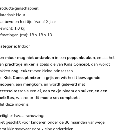
roducteigenschappen:
ateriaal: Hout
anbevolen leeftijd: Vanaf 3 jaar
ewicht: 1,0 kg
fmetingen (cm): 18 x 18 x 10
ategorie:
Indoor
Een
mixer mag niet ontbreken
in een
poppenkeuken
, en als het
en
prachtige mixer
is zoals die van
Kids Concept
, dan wordt
akken
nog leuker
voor kleine prinsessen.
De
Kids Concept mixer
in
grijs en wit
heeft
bewegende
noppen
, een
mengkom
, en wordt geleverd met
ccessoires
zoals een
ei, een zakje bloem en suiker, en een
elkfles
, waardoor dit
mooie set compleet
is.
et deze mixer is
eiligheidswaarschuwing:
iet geschikt voor kinderen onder de 36 maanden vanwege
erstikkingsgevaar door kleine onderdelen.