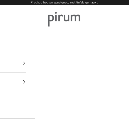
Prachtig houten speelgoed, met liefde gemaakt!
pirum-holzspielzeuge.de