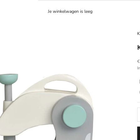
Je winkelwagen is leeg
K
A
€
I
A