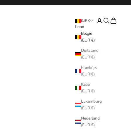
Inloggen
Zoeken
Winkelwag
EUR €
Land
België
(EUR €)
Duitsland
(EUR €)
Frankrijk
(EUR €)
Italië
(EUR €)
Luxemburg
(EUR €)
Nederland
(EUR €)