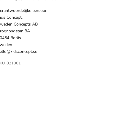
erantwoordelijke persoon:
ids Concept:
weden Concepts AB
rognosgatan 8A
0464 Borås
weden
ello@kidsconcept.se
KU: 021001