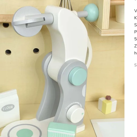
V
K
S
P
5
Z
h
S