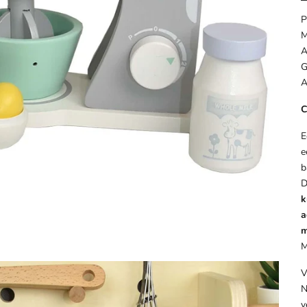
P
M
A
G
A
C
e
b
k
a
m
M
V
N
v