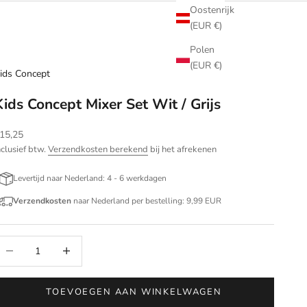
Oostenrijk
(EUR €)
Polen
(EUR €)
ids Concept
Kids Concept Mixer Set Wit / Grijs
anbiedingsprijs
15,25
nclusief btw.
Verzendkosten berekend
bij het afrekenen
Levertijd naar Nederland: 4 - 6 werkdagen
Verzendkosten
naar Nederland per bestelling: 9,99 EUR
antal verlagen
Aantal verhogen
TOEVOEGEN AAN WINKELWAGEN