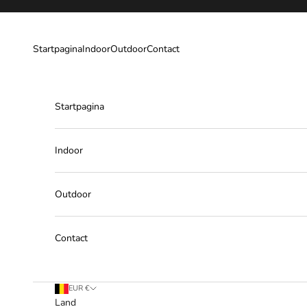
Naar inhoud
Startpagina
Indoor
Outdoor
Contact
Startpagina
Indoor
Outdoor
Contact
EUR €
Land