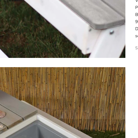
V
P
B
9
D
s
S