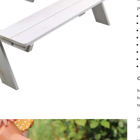
P
C
M
h
t
D
z