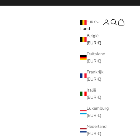
Inloggen
Zoeken
Winkelwag
EUR €
Land
België
(EUR €)
Duitsland
(EUR €)
Frankrijk
(EUR €)
Italië
(EUR €)
Luxemburg
(EUR €)
Nederland
(EUR €)