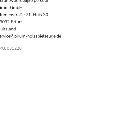
erantwoordelijke persoon:
irum GmbH
lumenstraße 71, Huis 30
9092 Erfurt
uitsland
ervice@pirum-holzspielzeuge.de
KU: 031220