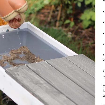
V
•
•
•
•
•
v
•
u
V
N
A