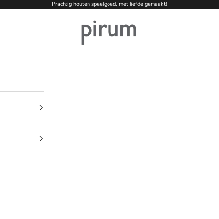
Prachtig houten speelgoed, met liefde gemaakt!
pirum-holzspielzeuge.de