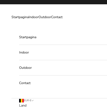
Naar inhoud
Startpagina
Indoor
Outdoor
Contact
Startpagina
Indoor
Outdoor
Contact
EUR €
Land