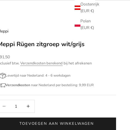
Oostenrijk
(EUR €)
Polen
(EUR €)
eppi
Meppi Rügen zitgroep wit/grijs
anbiedingsprijs
91,50
nclusief btw.
Verzendkosten berekend
bij het afrekenen
Levertijd naar Nederland: 4 - 6 werkdagen
Verzendkosten
naar Nederland per bestelling: 9,99 EUR
antal verlagen
Aantal verhogen
TOEVOEGEN AAN WINKELWAGEN