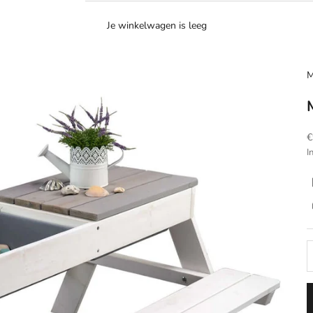
Je winkelwagen is leeg
M
A
€
I
A