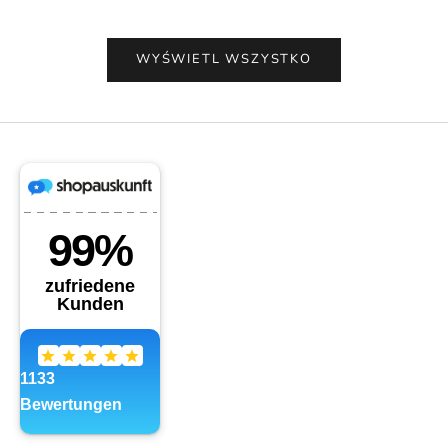
WYŚWIETL WSZYSTKO