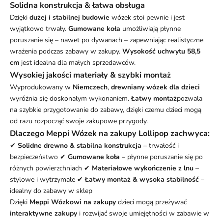
Solidna konstrukcja & łatwa obsługa
Dzięki
dużej i stabilnej budowie
wózek stoi pewnie i jest
wyjątkowo trwały.
Gumowane koła
umożliwiają płynne
poruszanie się – nawet po dywanach – zapewniając realistyczne
wrażenia podczas zabawy w zakupy.
Wysokość uchwytu 58,5
cm
jest idealna dla małych sprzedawców.
Wysokiej jakości materiały & szybki montaż
Wyprodukowany w
Niemczech
,
drewniany wózek dla dzieci
wyróżnia się doskonałym wykonaniem.
Łatwy montaż
pozwala
na szybkie przygotowanie do zabawy, dzięki czemu dzieci mogą
od razu rozpocząć swoje zakupowe przygody.
Dlaczego Meppi Wózek na zakupy Lollipop zachwyca:
✔
Solidne drewno & stabilna konstrukcja
– trwałość i
bezpieczeństwo ✔
Gumowane koła
– płynne poruszanie się po
różnych powierzchniach ✔
Materiałowe wykończenie z lnu
–
stylowe i wytrzymałe ✔
Łatwy montaż & wysoka stabilność
–
idealny do zabawy w sklep
Dzięki
Meppi Wózkowi na zakupy
dzieci mogą przeżywać
interaktywne zakupy
i rozwijać swoje umiejętności w zabawie w