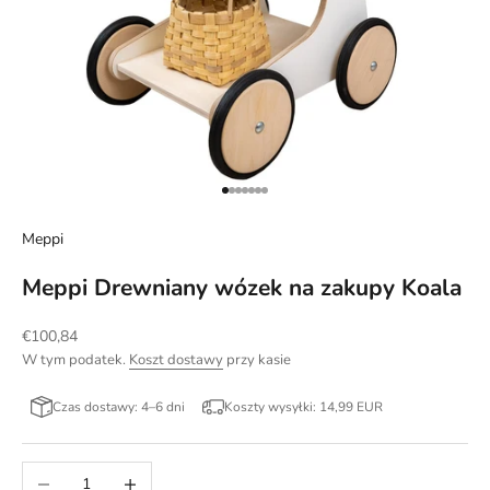
Przejdź do 1
Przejdź do 2
Przejdź do 3
Przejdź do 4
Przejdź do 5
Przejdź do 6
Przejdź do 7
Meppi
Meppi Drewniany wózek na zakupy Koala
Cena promocyjna
€100,84
W tym podatek.
Koszt dostawy
przy kasie
Czas dostawy: 4–6 dni
Koszty wysyłki: 14,99 EUR
Zmniejsz ilość
Zwiększ ilość