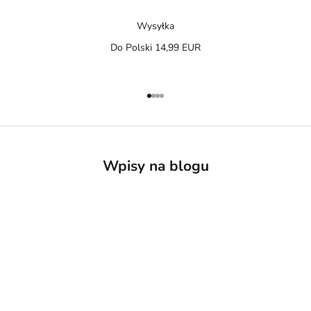
Wysyłka
Do Polski 14,99 EUR
Przejdź do 1
Przejdź do 2
Przejdź do 3
Przejdź do 4
Wpisy na blogu