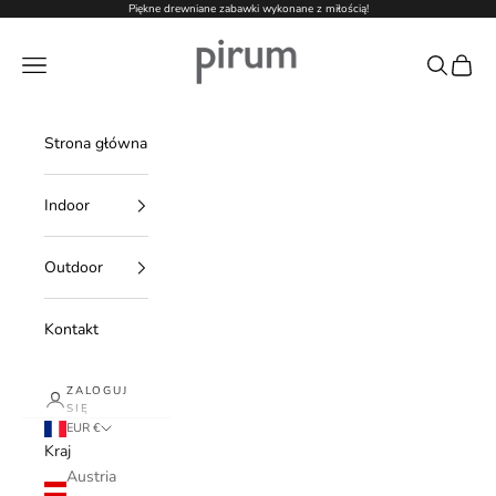
Przejdź do treści
Piękne drewniane zabawki wykonane z miłością!
pirum-holzspielzeuge.de
Menu
Szukaj
Koszy
Strona główna
Indoor
Outdoor
Kontakt
ZALOGUJ
SIĘ
EUR €
Kraj
Austria