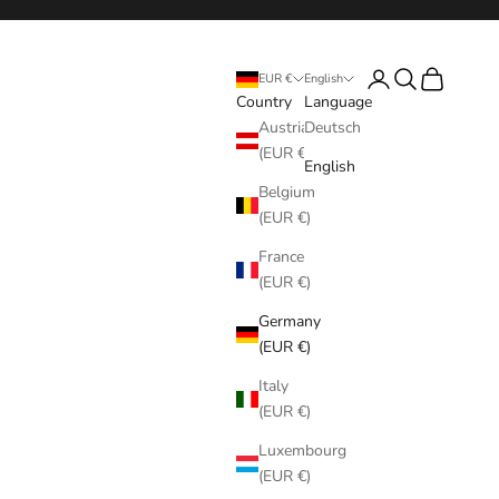
Login
Search
Cart
EUR €
English
Country
Language
Austria
Deutsch
(EUR €)
English
Belgium
(EUR €)
France
(EUR €)
Germany
(EUR €)
Italy
(EUR €)
Luxembourg
(EUR €)