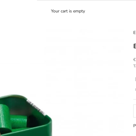
Your cart is empty
E
S
€
T
P