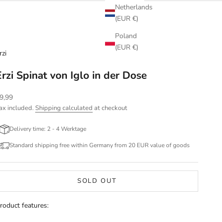
Netherlands
(EUR €)
Poland
(EUR €)
rzi
Erzi Spinat von Iglo in der Dose
ale price
9,99
ax included.
Shipping calculated
at checkout
Delivery time: 2 - 4 Werktage
Standard shipping free within Germany from 20 EUR value of goods
SOLD OUT
roduct features: