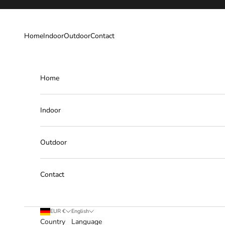
Skip to content
Home
Indoor
Outdoor
Contact
Home
Indoor
Outdoor
Contact
EUR €
English
Country
Language