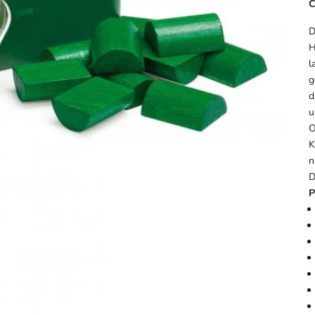
C
D
H
l
g
d
u
O
K
n
D
P