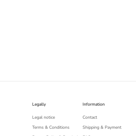
adventures. Just step ou...
Read more
Legally
Information
Legal notice
Contact
Terms & Conditions
Shipping & Payment