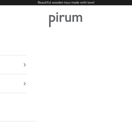
Beautiful wooden toys made with love!
pirum-holzspielzeuge.de