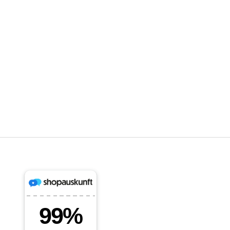
create imaginative play worlds. Children design, sell and
splash in self-made scenarios. With Pirum’s modular play
furniture, a versatile exp...
Read more