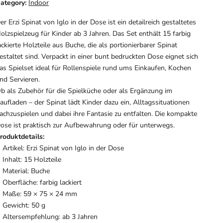
ategory:
Indoor
er Erzi Spinat von Iglo in der Dose ist ein detailreich gestaltetes
olzspielzeug für Kinder ab 3 Jahren. Das Set enthält 15 farbig
ackierte Holzteile aus Buche, die als portionierbarer Spinat
estaltet sind. Verpackt in einer bunt bedruckten Dose eignet sich
as Spielset ideal für Rollenspiele rund ums Einkaufen, Kochen
nd Servieren.
b als Zubehör für die Spielküche oder als Ergänzung im
aufladen – der Spinat lädt Kinder dazu ein, Alltagssituationen
achzuspielen und dabei ihre Fantasie zu entfalten. Die kompakte
ose ist praktisch zur Aufbewahrung oder für unterwegs.
roduktdetails:
Artikel: Erzi Spinat von Iglo in der Dose
Inhalt: 15 Holzteile
Material: Buche
Oberfläche: farbig lackiert
Maße: 59 × 75 × 24 mm
Gewicht: 50 g
Altersempfehlung: ab 3 Jahren