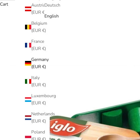
Cart
Austria
Deutsch
(EUR €)
English
Belgium
(EUR €)
France
(EUR €)
Germany
(EUR €)
Italy
(EUR €)
Luxembourg
(EUR €)
Netherlands
(EUR €)
Poland
(EUR €)