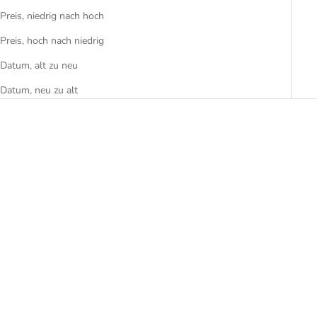
Preis, niedrig nach hoch
Preis, hoch nach niedrig
Datum, alt zu neu
Datum, neu zu alt
In den Warenkorb
In den Warenkorb
Meppi Kinderküche
Meppi Kinderküche
Kopenhagen, natur-weiss
Kopenhagen, grau
Angebot
Angebot
€176,99
€176,99