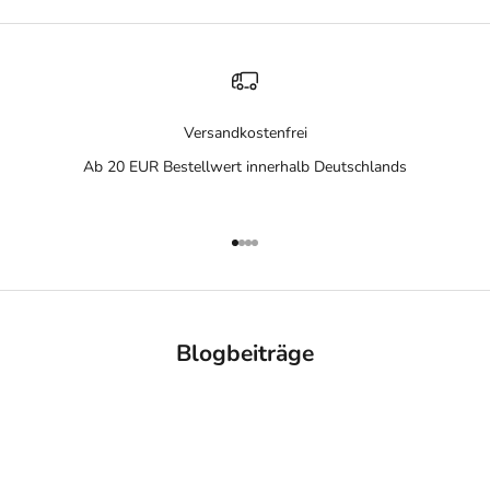
Versandkostenfrei
Ab 20 EUR Bestellwert innerhalb Deutschlands
Gehe zu Element 1
Gehe zu Element 2
Gehe zu Element 3
Gehe zu Element 4
Blogbeiträge