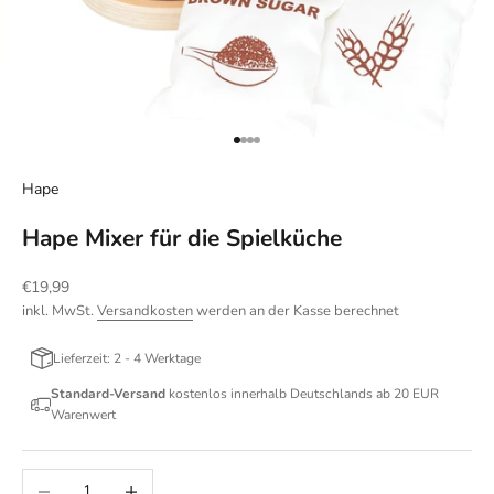
Gehe zu Element 1
Gehe zu Element 2
Gehe zu Element 3
Gehe zu Element 4
Hape
Hape Mixer für die Spielküche
Angebot
€19,99
inkl. MwSt.
Versandkosten
werden an der Kasse berechnet
Lieferzeit: 2 - 4 Werktage
Standard-Versand
kostenlos innerhalb Deutschlands ab 20 EUR
Warenwert
Anzahl verringern
Anzahl erhöhen