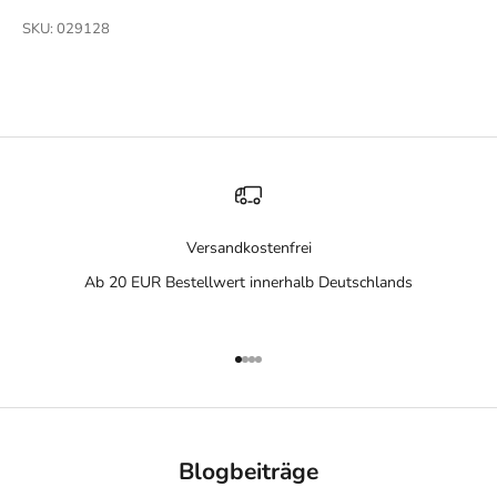
SKU: 029128
Versandkostenfrei
Ab 20 EUR Bestellwert innerhalb Deutschlands
Gehe zu Element 1
Gehe zu Element 2
Gehe zu Element 3
Gehe zu Element 4
Blogbeiträge